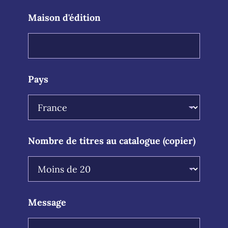
m
a
Maison d'édition
i
l
Pays
Nombre de titres au catalogue (copier)
Message