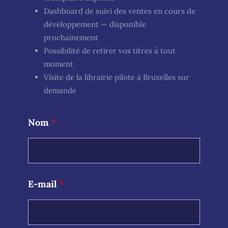
Dashboard de suivi des ventes en cours de
développement — disponible
prochainement
Possibilité de retirer vos titres à tout
moment
Visite de la librairie pilote à Bruxelles sur
demande
N
Nom
*
o
m
M
a
i
s
E-mail
*
o
n
E
-