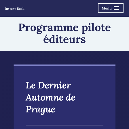
Accéder
Menu
Instant Book
déplié
réduit
au
contenu
Programme pilote
éditeurs